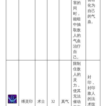
害的
化为
同
自己
时，
的气
能暗
血。
中抽
取敌
人的
气血
治疗
自
己。
限制
住敌
人的
封
灵
印，
力，
封印
使其
敌人
无法
的法
缚灵印
32
术士
真气
催动
术技