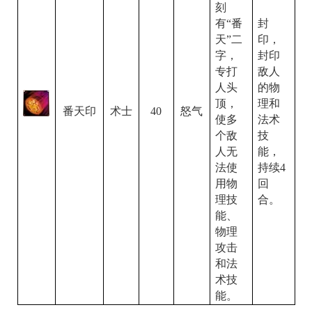
刻
有“番
封
天”二
印，
字，
封印
专打
敌人
人头
的物
顶，
理和
番天印
40
术士
怒气
使多
法术
个敌
技
人无
能，
法使
持续
4
用物
回
理技
合。
能、
物理
攻击
和法
术技
能。