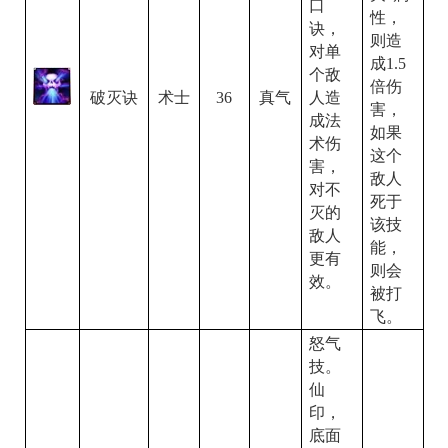
口
性，
诀，
则造
对单
成
1.5
个敌
倍伤
人造
破灭诀
36
术士
真气
害，
成法
如果
术伤
这个
害，
敌人
对不
死于
灭的
该技
敌人
能，
更有
则会
效。
被打
飞。
怒气
技。
仙
印，
底面