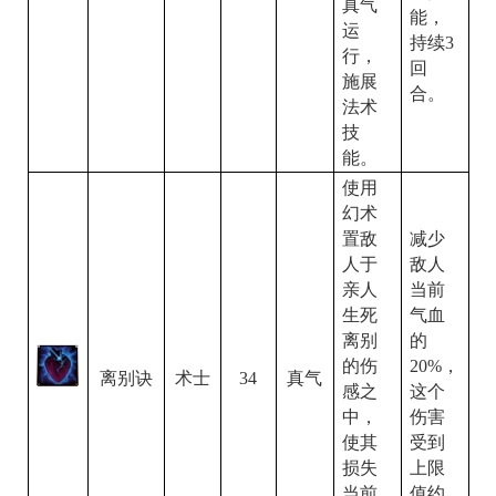
真气
能，
运
持续
3
行，
回
施展
合。
法术
技
能。
使用
幻术
置敌
减少
人于
敌人
亲人
当前
生死
气血
离别
的
的伤
20%
，
离别诀
34
术士
真气
感之
这个
中，
伤害
使其
受到
损失
上限
当前
值约