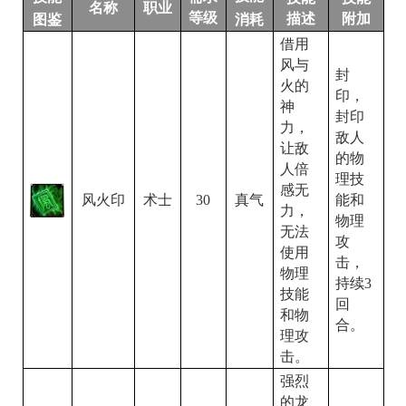
名称
职业
等级
描述
附加
消耗
图鉴
借用
风与
封
火的
印，
神
封印
力，
敌人
让敌
的物
人倍
理技
感无
能和
风火印
30
术士
真气
力，
物理
无法
攻
使用
击，
物理
持续
3
技能
回
和物
合。
理攻
击。
强烈
的龙