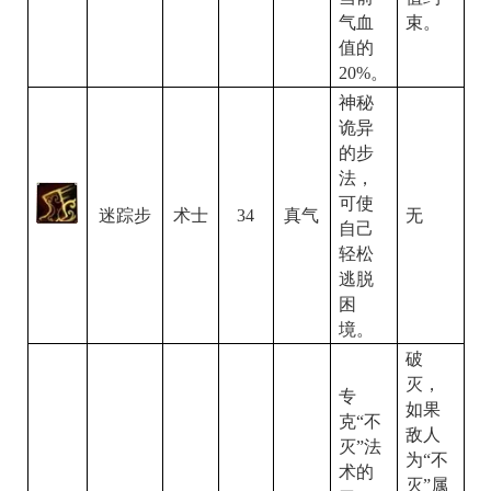
气血
束。
值的
20%
。
神秘
诡异
的步
法，
可使
无
迷踪步
34
术士
真气
自己
轻松
逃脱
困
境。
破
灭，
专
如果
克“不
敌人
灭”法
为“不
术的
灭”属