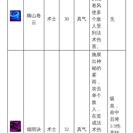
卷风
使多
幽山卷
30
术士
真气
个敌
无
云
人受
到法
术伤
害。
施展
出神
秘的
雾
雨，
攻击
单个
吸
敌
血，
人，
命中
在造
后将
成法
1/3
伤
烟雨诀
32
术士
真气
术伤
害转