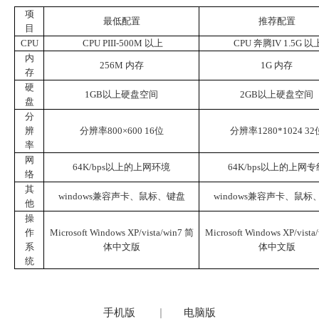
项
最低配置
推荐配置
目
CPU
CPU PIII-500M
以上
CPU
奔腾
IV 1.5G
以
内
256M
内存
1G
内存
存
硬
1GB
以上硬盘空间
2GB
以上硬盘空间
盘
分
辨
分辨率
800×600 16
位
分辨率
1280*1024 32
率
网
64K/bps
以上的上网环境
64K/bps
以上的上网专
络
其
windows
兼容声卡、鼠标、键盘
windows
兼容声卡、鼠标
他
操
作
Microsoft Windows XP/vista/win7
简
Microsoft Windows XP/vista
系
体中文版
体中文版
统
手机版
|
电脑版