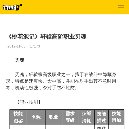
桃花源记
>
每日更新
>
正文
《桃花源记》轩辕高阶职业刃魂
2012-11-30
17173
刃魂
刃魂，轩辕宗高级职业之一，擅于在战斗中隐藏身
形，特点是速度快、命中高，并能在对手出其不意时用
毒，机动性极强，令对手防不胜防。
【职业技能】
技能
技能
技能
需求
技能
职业
名称
附加
等级
描述
消耗
图鉴
凶猛