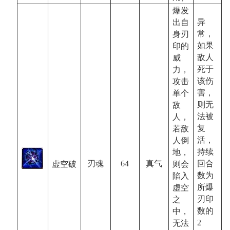
爆发
异
出自
常，
身刃
如果
印的
敌人
威
死于
力，
该伤
攻击
害，
单个
则无
敌
法被
人，
复
若敌
活，
人倒
持续
地，
回合
64
真气
刃魂
虚空破
则会
数为
陷入
所爆
虚空
刃印
之
数的
中，
2
无法