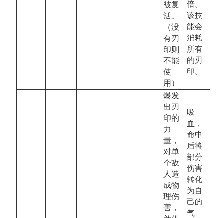
倍。
被复
该技
活。
能会
（没
消耗
有刃
所有
印则
的刃
不能
印。
使
用）
爆发
出刃
吸
印的
血，
力
命中
量，
后将
对单
部分
个敌
伤害
人造
转化
成物
为自
理伤
己的
害，
气