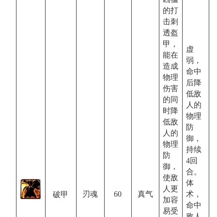
的打
击刺
透盔
甲，
虚
能在
弱，
造成
命中
物理
后降
伤害
低敌
的同
人的
时降
物理
低敌
防
人的
御，
物理
持续
防
4回
御，
合。
使敌
体
人更
术，
60
真气
刃魂
破甲
加容
命中
易受
敌人