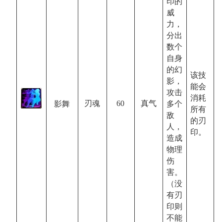
印的
威
力，
分出
数个
自身
的幻
该技
影，
能会
攻击
消耗
60
真气
刃魂
影舞
多个
所有
敌
的刃
人，
印。
造成
物理
伤
害。
（没
有刃
印则
不能