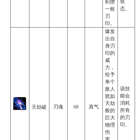
状
积攒
态。
一枚
刃
印。
爆发
出自
身刃
印的
威
力，
给予
单个
该技
敌人
能会
犹如
消耗
天劫
68
真气
刃魂
天劫破
所有
般的
的刃
巨大
印。
物理
伤
害。