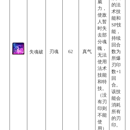
威
的法
力，
术技
使敌
能和
人暂
SP
技
时失
能，
去部
持续
分魂
回合
魄，
数为
62
真气
刃魂
失魂破
无法
所爆
使用
刃印
法术
数
+1
技能
回
和特
合。
技。
该技
（没
能会
有刃
消耗
印则
所有
不能
的刃
使
印。
用）