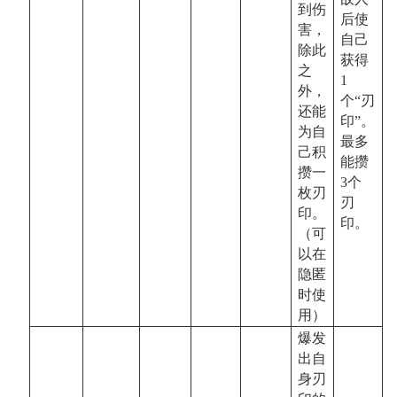
到伤
后使
害，
自己
除此
获得
之
1
外，
个“刃
还能
印”。
为自
最多
己积
能攒
攒一
3
个
枚刃
刃
印。
印。
（可
以在
隐匿
时使
用）
爆发
出自
身刃