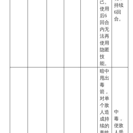
己。
持续
使用
6
回
后
6
合。
回合
内无
法再
使用
隐匿
技
能。
暗中
甩出
毒
箭，
对单
个敌
中
人造
毒，
成持
使敌
续的
人受
毒性