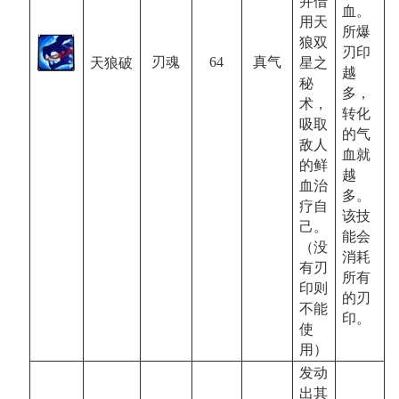
并借
血。
用天
所爆
狼双
刃印
64
真气
刃魂
天狼破
星之
越
秘
多，
术，
转化
吸取
的气
敌人
血就
的鲜
越
血治
多。
疗自
该技
己。
能会
（没
消耗
有刃
所有
印则
的刃
不能
印。
使
用）
发动
出其