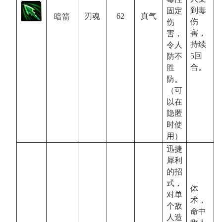
到毒
固定
62
真气
刃魂
暗箭
伤
伤
害，
害，
持续
令人
5
回
防不
合。
胜
防。
（可
以在
隐匿
时使
用）
迅捷
犀利
的招
式，
体
对单
术，
个敌
命中
人造