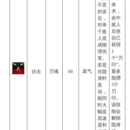
体
不意
术，
的攻
命中
击，
敌人
对单
后使
个敌
自己
人造
获得
成物
1
理伤
个“刃
害。
印”。
若是
最多
66
真气
刃魂
伏击
在隐
能攒
身时
3
个
发
刃
动，
印。
能同
该技
时大
能会
幅提
解除
高速
隐身
度和