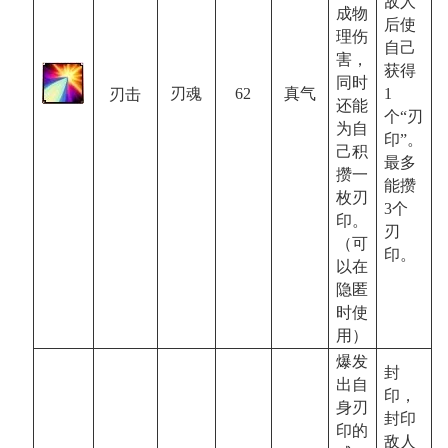
敌人
成物
后使
理伤
自己
害，
获得
同时
1
62
真气
刃魂
刃击
还能
个“刃
为自
印”。
己积
最多
攒一
能攒
枚刃
3
个
印。
刃
（可
印。
以在
隐匿
时使
用）
爆发
封
出自
印，
身刃
封印
印的
敌人