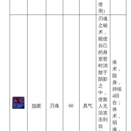
使
用）
刃魂
之秘
术，
能使
自己
的身
形暂
体
时消
术，
散于
隐
阴影
身，
之
持续
中，
4
回
使敌
合；
60
真气
刃魂
隐匿
人无
体
法攻
术，
击到
弱
自
魂，