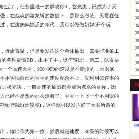
[0
业了，任务里唯一的群攻秒3，玄光决，已成为了天
[0
强，在战魂的游龙斩的数据下，是那么渺茫。天君在任
[0
过，在这奶妈缺乏的年代，我可以做做奶妈(开个玩
[0
[0
[0
[0
毋庸置疑，但是要发挥这个单体输出，需要些准备工
[0
前的各种震慑BB，出不了手，谈何输出)，第二，队友要
[0
一个高速天君，900~950的速度是不能少的，天君80
[0
，不用害怕自己的宝宝的速度配合不上，先利用80速率的
精
B，蓄力极光决，一般高速的输出都会成为点杀的目标，因
力已经不是想的那么难看了。宝宝一下飞一个不用说的
速物理输出(比较脆)，这样就可以发挥好了天君所谓的
《桃
，输出作为第一位，然后就是速度，80级的时候可以