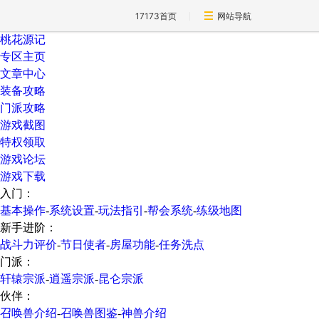
17173首页
网站导航
桃花源记
专区主页
文章中心
装备攻略
门派攻略
游戏截图
特权领取
游戏论坛
游戏下载
入门：
基本操作
-
系统设置
-
玩法指引
-
帮会系统
-
练级地图
新手进阶：
战斗力评价
-
节日使者
-
房屋功能
-
任务洗点
门派：
轩辕宗派
-
逍遥宗派
-
昆仑宗派
伙伴：
召唤兽介绍
-
召唤兽图鉴
-
神兽介绍