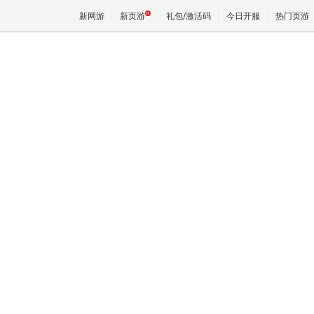
新网游
新页游
礼包/激活码
今日开服
热门页游
魔兽
天堂
王权与