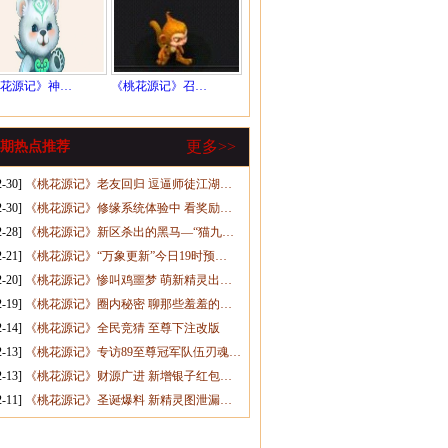
花源记》神…
《桃花源记》召…
更多>>
期热点推荐
2-30]
《桃花源记》老友回归 逗逼师徒江湖…
2-30]
《桃花源记》修缘系统体验中 看奖励…
2-28]
《桃花源记》新区杀出的黑马—“猫九…
2-21]
《桃花源记》“万象更新”今日19时预…
2-20]
《桃花源记》惨叫鸡噩梦 萌新精灵出…
2-19]
《桃花源记》圈内秘密 聊那些羞羞的…
2-14]
《桃花源记》全民竞猜 至尊下注改版
2-13]
《桃花源记》专访89至尊冠军队伍刃魂…
2-13]
《桃花源记》财源广进 新增银子红包…
2-11]
《桃花源记》圣诞爆料 新精灵图泄漏…