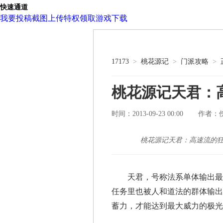
快速通道
我要投稿
截图上传
特权领取
游戏下载
17173
>
桃花源记
>
门派攻略
>
桃花源记天君：
时间：2013-09-23 00:00
作者：
桃花源记天君：高速流的
天君，号称法系单体输出最高
任务里也被人和道法的群体输出
蓄力，才能达到最大威力的极光