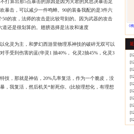
蝉，不打算出那5点暴击的原因是因为天君的冥思决暴击足
欢暴击，可以减少一件鸣蝉。90的装备我配的是3件六
1个50的攻，法师的攻击是比较苛刻的。因为武器的攻击
《桃
六道还是很划算的。翅膀选择是法攻和速度
化灵为主，和梦幻西游里物理系神技的破碎无双可以
近
受到伤害的蓝(华灵1 抽40%， 化灵2抽45%，化灵3
[1
[1
[1
[1
技，那就是神佑，20%几率复活，作为一个脆皮，没
[1
暴，我复活，然后机关*射死你。(比较理想化，有理想
[1
[1
[1
[1
[1