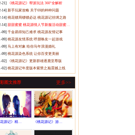
2-21]
《桃花源记》帮派玩法 360°全解析
2-14]
新手玩家攻略 关于69的种种问题
2-14]
桃花镖局镖镖必达 桃花源记丝绸之路
2-14]
甜甜蜜蜜 桃花源情人节新服活动甜蜜…
1-09]
千金易得知己难求 桃花源友情记事
1-09]
桃花源友情系统 呼朋唤友一起游戏
1-09]
马上有对象 给你马年浪漫婚礼
1-09]
桃花源染色系统 让你百变更美丽
1-02]
《桃花源记》更新群雄逐鹿至尊版
1-02]
桃花源记年度版本紫禁之巅震撼上线
更多>>
彩图文推荐
花源记》精…
《桃花源记》游…