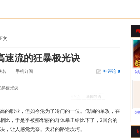
精
正文
高速流的狂暴极光诀
佚名
手机订阅
神评论
0
《桃
狂暴极光诀
新闻导语
的职业，但如今沦为了冷门的一位。低调的单攻，在
《桃
相比，于是乎被那华丽的群体暴击给比下了，2回合的
决，让人感觉无奈。天君的路途坎坷。
专