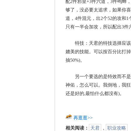
配2件邪皇+3件六道，3件鸣
够了，没必要太追求，如果你喜
道，4件混元，出2个52的攻和
只有一半会加攻，所以配出3件
特技：天君的特技选择应该以
媲美的技能。可以按百分比打掉对手
抽50%)。
另一个要选的是特效而不是特
神佑，怎么可以。我倒地，我狂
还是好的,最怕什么都没有)。
再逛逛>>
相关阅读：
天君
，
职业攻略