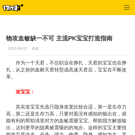
桃花源记
>
每日更新
>
正文
物攻血敏缺一不可 主流PK宝宝打造指南
2013-09-22
佚名
作为一个天君，不仅职业在挣扎，天君的宝宝也在挣
扎，从之前的血耐天君转型成高速天君后，宝宝在不断改
革。
攻宝宝：
其实攻宝宝先选只隐身攻宠比较合适，第一是生存力
高，第二还是生存力高，只要对面没有感知的输出在，就
能有利的帮助清里对方的血敏震慑宝宝。帮助我方解放输
出，达到更早的脱离被震慑的的地步。这样的宝宝主要技
能肯定是连击，必杀，强力，偷袭，隐身，感知为主，其